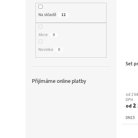
Na skladě
12
Akce
0
Novinka
0
Set p
Přijímáme online platby
od 2 64
DPH
2 
od
DN15