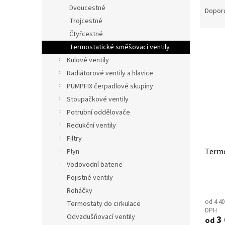
n
Dvoucestné
a
Dopor
e
z
Trojcestné
l
e
Čtyřcestné
V
n
Termostatické směšovací ventily
ý
í
Kulové ventily
p
p
Radiátorové ventily a hlavice
i
r
s
o
PUMPFIX čerpadlové skupiny
p
d
Stoupačkové ventily
r
u
Potrubní oddělovače
o
k
Redukční ventily
d
t
Filtry
u
ů
Termo
k
Plyn
t
Vodovodní baterie
ů
Pojistné ventily
Roháčky
od 4 40
Termostaty do cirkulace
DPH
Odvzdušňovací ventily
3 
od