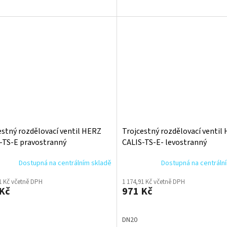
estný rozdělovací ventil HERZ
Trojcestný rozdělovací ventil
-TS-E pravostranný
CALIS-TS-E- levostranný
trubkové soustavy
jednotrubková soustava
Dostupná na centrálním skladě
Dostupná na centráln
1 Kč včetně DPH
1 174,91 Kč včetně DPH
Kč
971 Kč
DN20