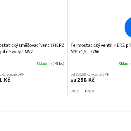
statický směšovací ventil HERZ
Termostatický ventil HERZ př
 pitné vody TMV2
M30x1,5 - 7766
Skladem
(>5 ks)
Sklad
1 Kč včetně DPH
od 360,58 Kč včetně DPH
1 Kč
298 Kč
od
DN15
DN10
O
v
l
á
d