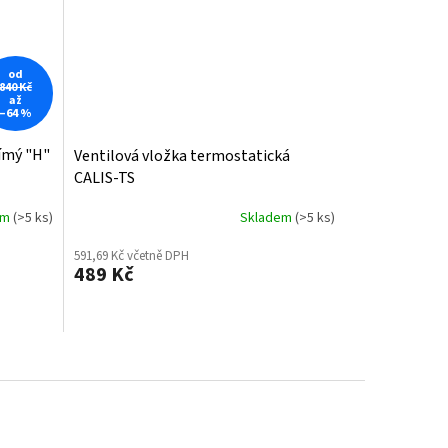
od
840 Kč
až
–64 %
ímý "H"
Ventilová vložka termostatická
CALIS-TS
em
(>5 ks)
Skladem
(>5 ks)
591,69 Kč včetně DPH
489 Kč