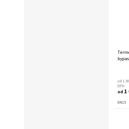
Termo
bypas
od 1 30
DPH
1 
od
DN15