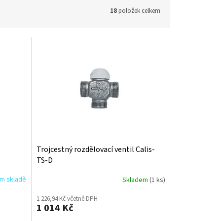
18
položek celkem
Trojcestný rozdělovací ventil Calis-
TS-D
ím skladě
Skladem
(1 ks)
1 226,94 Kč včetně DPH
1 014 Kč