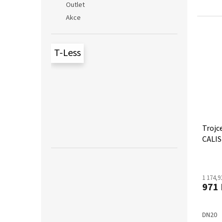
Outlet
Akce
T-Less
Trojc
CALIS
jedno
1 174,9
971 
DN20