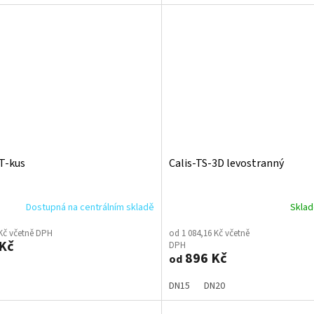
-T-kus
Calis-TS-3D levostranný
Dostupná na centrálním skladě
Skla
 Kč včetně DPH
od 1 084,16 Kč včetně
Kč
DPH
896 Kč
od
DN15
DN20