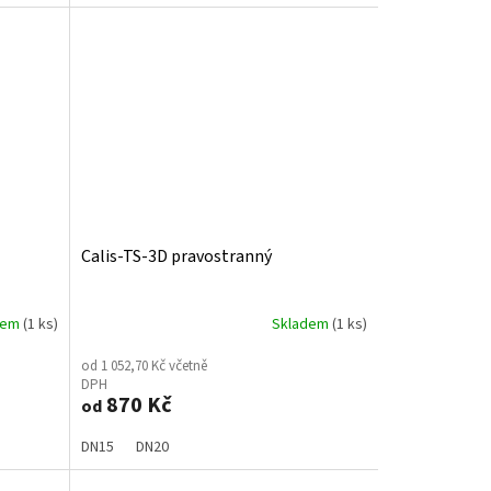
Calis-TS-3D pravostranný
dem
(1 ks)
Skladem
(1 ks)
od 1 052,70 Kč včetně
DPH
870 Kč
od
DN15
DN20