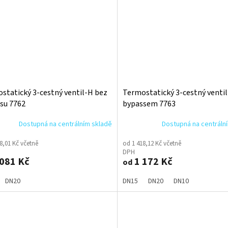
statický 3-cestný ventil-H bez
Termostatický 3-cestný ventil
su 7762
bypassem 7763
Dostupná na centrálním skladě
Dostupná na centráln
8,01 Kč včetně
od 1 418,12 Kč včetně
DPH
081 Kč
1 172 Kč
od
DN20
DN15
DN20
DN10