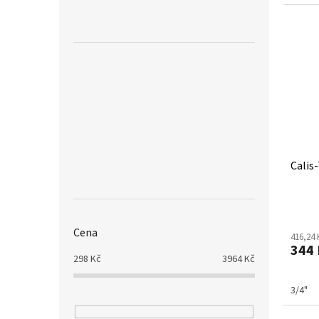
Calis
Cena
416,24
344 
298
Kč
3964
Kč
3/4"