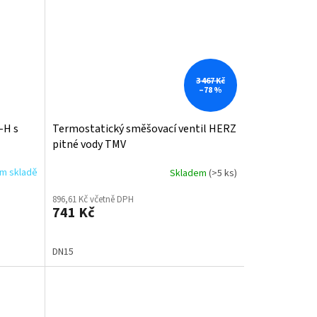
3 467 Kč
–78 %
-H s
Termostatický směšovací ventil HERZ
pitné vody TMV
ím skladě
Skladem
(>5 ks)
896,61 Kč včetně DPH
741 Kč
DN15