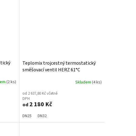
tický
Teplomix trojcestný termostatický
směšovací ventil HERZ 61°C
dem
(2 ks)
Skladem
(4 ks)
od 2 637,80 Kč včetně
DPH
2 180 Kč
od
DN25
DN32