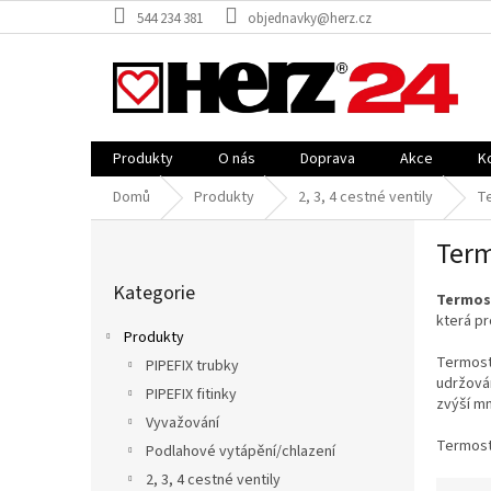
Přejít
544 234 381
objednavky@herz.cz
na
obsah
Produkty
O nás
Doprava
Akce
K
Domů
Produkty
2, 3, 4 cestné ventily
Te
P
Term
o
Přeskočit
s
Kategorie
kategorie
t
Termost
která p
r
Produkty
a
Termosta
PIPEFIX trubky
n
udržován
PIPEFIX fitinky
n
zvýší m
í
Vyvažování
p
Termosta
Podlahové vytápění/chlazení
a
2, 3, 4 cestné ventily
Ř