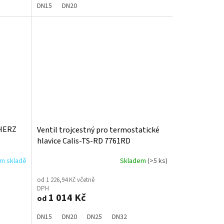
DN15
DN20
 HERZ
Ventil trojcestný pro termostatické
hlavice Calis-TS-RD 7761RD
ím skladě
Skladem
(>5 ks)
od 1 226,94 Kč včetně
DPH
1 014 Kč
od
DN15
DN20
DN25
DN32