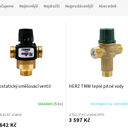
učujeme
Nejlevnější
Nejdražší
Nejprodávanější
Abecedně
statický směšovací ventil
HERZ TMW teplé pitné vody
Skladem
(5 ks)
Dostupná na centráln
6,82 Kč včetně
4 352,37 Kč včetně DPH
3 597 Kč
642 Kč