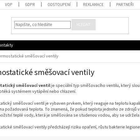
VOP
GDPR
ODSTOUPENÍ
REKLAMACE
PARTNEŘI
HLEDAT
ontakty
rmostatické směšovací ventily
ostatické směšovací ventily
atický směšovací ventil
je speciální typ směšovacího ventilu, který slou
rotéká systémem vytápění nebo chlazení.
tický směšovací ventil je vybaven prvkem, který reaguje na teplotu kapal
a požadovaná teplota. To znamená, že pokud teplota jednoho ze zdrojů vo
nožství teplé vody, která je směšována se studenou vodou, aby se udržela
tické směšovací ventily předcházejí riziku opaření, růstu bakterie legionel