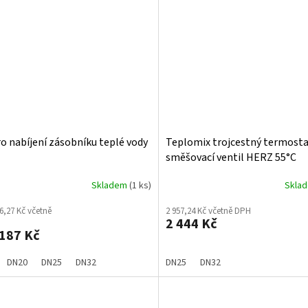
ro nabíjení zásobníku teplé vody
Teplomix trojcestný termosta
směšovací ventil HERZ 55°C
Skladem
(1 ks)
Skla
6,27 Kč včetně
2 957,24 Kč včetně DPH
2 444 Kč
187 Kč
DN20
DN25
DN32
DN25
DN32