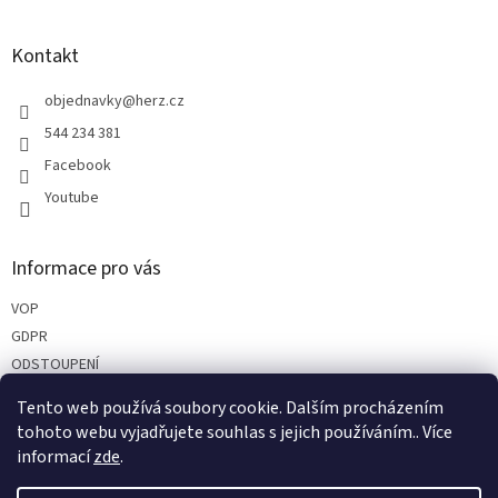
á
á
d
p
a
a
Kontakt
c
t
í
í
objednavky
@
herz.cz
p
r
544 234 381
v
Facebook
k
y
Youtube
v
ý
p
Informace pro vás
i
s
VOP
u
GDPR
ODSTOUPENÍ
REKLAMACE
Tento web používá soubory cookie. Dalším procházením
PARTNEŘI
tohoto webu vyjadřujete souhlas s jejich používáním.. Více
informací
zde
.