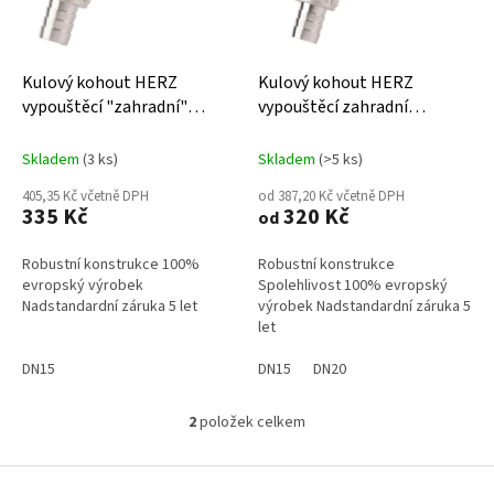
p
r
o
d
Kulový kohout HERZ
Kulový kohout HERZ
u
vypouštěcí "zahradní"
vypouštěcí zahradní
k
ovládání motýl Silumin
ovládání páka Silumin
t
Skladem
(3 ks)
Skladem
(>5 ks)
ů
405,35 Kč včetně DPH
od 387,20 Kč včetně DPH
335 Kč
320 Kč
od
Robustní konstrukce 100%
Robustní konstrukce
evropský výrobek
Spolehlivost 100% evropský
Nadstandardní záruka 5 let
výrobek Nadstandardní záruka 5
let
DN15
DN15
DN20
2
položek celkem
O
v
l
Z