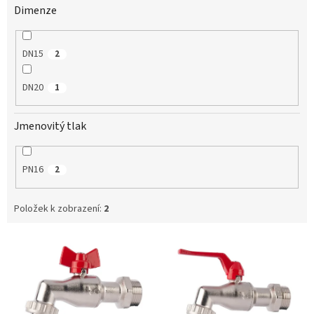
Dimenze
DN15
2
DN20
1
Jmenovitý tlak
PN16
2
Položek k zobrazení:
2
V
ý
p
i
s