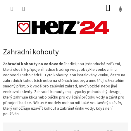
Přejít
NÁKUP
na
obsah
KOŠÍK
Zahradní kohouty
Zahradní kohouty na vodovodní
hadici jsou jednoduchá zařízení,
která slouží k připojení hadice k zdroji vody, obvykle venkovnímu
vodovodu nebo nádrži. Tyto kohouty jsou instalovány venku, často na
zahradních kohoutcích nebo na stěnách budov, a umožňují uživatelům
snadný přístup k vodě pro zalévání zahrad, mytí vozidel nebo jiné
venkovní aktivity. Zahradní kohouty mají typicky jednoduchý design,
který zahrnuje kliku nebo páčku pro ovládání průtoku vody a závit pro
připojení hadice. Některé modely mohou mít také vestavěný uzávěr,
který umožňuje uzavřít kohout a zabránit úniku vody, když není
používán.
Ř