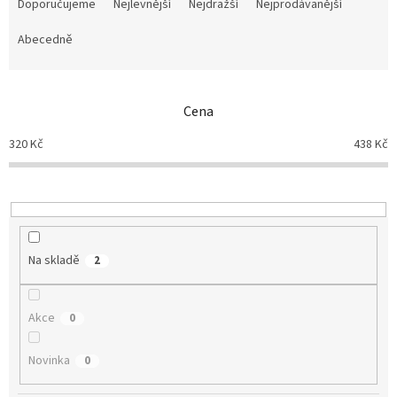
a
Doporučujeme
Nejlevnější
Nejdražší
Nejprodávanější
z
e
Abecedně
n
í
p
Cena
r
o
320
Kč
438
Kč
d
u
k
t
ů
Na skladě
2
Akce
0
Novinka
0