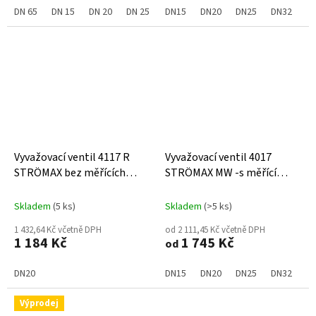
DN 65
DN 15
DN 20
DN 25
DN 32
DN15
DN20
DN 40
DN25
DN 50
DN32
DN 80
D
Vyvažovací ventil 4117 R
Vyvažovací ventil 4017
STRÖMAX bez měřících
STRÖMAX MW -s měřící
ventilků topení/chlazení
clonou pitná voda
Skladem
(5 ks)
Skladem
(>5 ks)
1 432,64 Kč včetně DPH
od 2 111,45 Kč včetně DPH
1 184 Kč
1 745 Kč
od
DN20
DN15
DN20
DN25
DN32
D
Výprodej