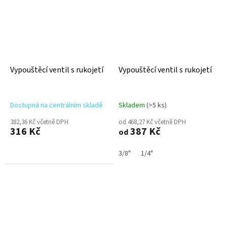
Vypouštěcí ventil s rukojetí
Vypouštěcí ventil s rukojetí
Dostupná na centrálním skladě
Skladem
(>5 ks)
382,36 Kč včetně DPH
od 468,27 Kč včetně DPH
316 Kč
387 Kč
od
3/8"
1/4"