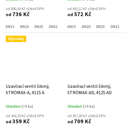
od 890,56 Kč včetně DPH
od 692,12 Kč včetně DPH
736 Kč
572 Kč
od
od
DN15
DN20
DN25
DN32
DN40
DN15
DN50
DN20
DN65
DN25
DN80
DN32
D
Výprodej
Uzavírací ventil šikmý,
Uzavírací ventil šikmý,
STRÖMAX-A, 4115 A
STRÖMAX-AD, 4125 AD
Skladem
(>5 ks)
Skladem
(>5 ks)
od 434,39 Kč včetně DPH
od 857,89 Kč včetně DPH
359 Kč
709 Kč
od
od