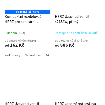
od
464 Kč
až
–65 %
Kompaktní rozdělovač
HERZ Uzavírací ventil
HERZ pro sanitární
4215AW, přímý
instalace
Skladem
(2 ks)
Dostupná na centrálním skladě
od 196,02 Kč včetně DPH
od 1 072,06 Kč včetně DPH
162 Kč
886 Kč
od
od
2-okruhový
3-okruhový
4-kruhový
HERZ Uzavírací ventil
HERZ vodoměrná sestava