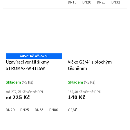
DN15
DN20
DN25
DN32
D
od
525 Kč
až
–57 %
Uzavírací ventil šikmý
Víčko G3/4" s plochým
STRÖMAX-W 4115W
těsněním
Skladem
(>5 ks)
Skladem
(>5 ks)
od 272,25 Kč včetně DPH
169,40 Kč včetně DPH
225 Kč
140 Kč
od
DN20
DN25
DN65
DN80
G3/4"