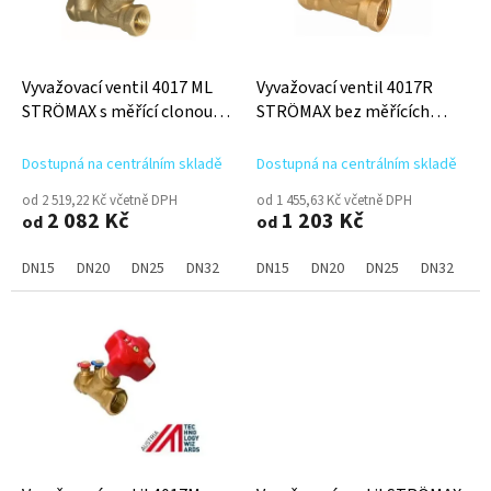
p
r
o
d
Vyvažovací ventil 4017 ML
Vyvažovací ventil 4017R
u
STRÖMAX s měřící clonou
STRÖMAX bez měřících
k
topení/chlazení
bodů topení/chlazení
t
Dostupná na centrálním skladě
Dostupná na centrálním skladě
ů
od 2 519,22 Kč včetně DPH
od 1 455,63 Kč včetně DPH
2 082 Kč
1 203 Kč
od
od
DN15
DN20
DN25
DN32
DN40
DN15
DN50
DN20
DN15LF
DN25
DN15MF
DN32
D