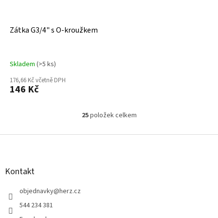
Zátka G3/4" s O-kroužkem
Skladem
(>5 ks)
176,66 Kč včetně DPH
146 Kč
25
položek celkem
O
v
l
Z
á
á
d
p
a
a
Kontakt
c
t
í
í
objednavky
@
herz.cz
p
r
544 234 381
v