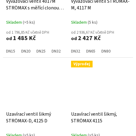
Vyvažovací ventil 4017M
Vyvažovací ventil STRÖMAX-
STRÖMAX s měřící clonou
M, 4117 M
topení/chlazení
Skladem
(>5 ks)
Skladem
(5 ks)
od 1 796,85 Kč včetně DPH
od 2 936,67 Kč včetně DPH
1 485 Kč
2 427 Kč
od
od
DN15
DN20
DN25
DN32
DN40
DN32
DN50
DN65
DN15LF
DN80
DN15MF
Výprodej
Uzavírací ventil šikmý
Uzavírací ventil šikmý,
STRÖMAX-D, 4125 D
STRÖMAX 4115
Skladem
(>5 ks)
Skladem
(>5 ks)