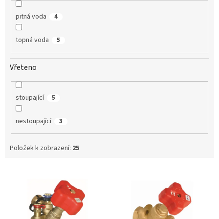
pitná voda
4
topná voda
5
Vřeteno
stoupající
5
nestoupající
3
Položek k zobrazení:
25
V
ý
p
i
s