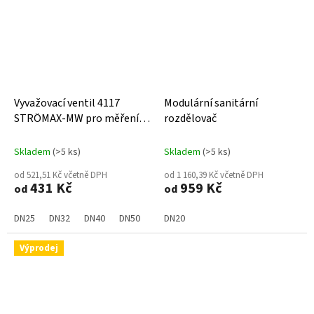
Vyvažovací ventil 4117
Modulární sanitární
STRÖMAX-MW pro měření
rozdělovač
tlakové diference pitná voda
Skladem
(>5 ks)
Skladem
(>5 ks)
od 521,51 Kč včetně DPH
od 1 160,39 Kč včetně DPH
431 Kč
959 Kč
od
od
DN25
DN32
DN40
DN50
DN20
Výprodej