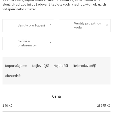
sloužit k udržování požadované teploty vody v jednotlivých okruzích
vytápění nebo chlazení.
Ventily pro pitnou
Ventily pro topení
vodu
Skříně a
příslušenství
Ř
a
Doporučujeme
Nejlevnější
Nejdražší
Nejprodávanější
z
e
Abecedně
n
í
p
Cena
r
o
140
Kč
28675
Kč
d