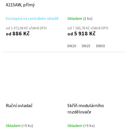
4215AW, přímý
Dostupná na centrálním skladě
Skladem
(1 ks)
od 1 072,06 Kč včetně DPH
od 7 160,78 Kč včetně DPH
886 Kč
5 918 Kč
od
od
DN20
DN25
DN50
Ruční ovladač
Skříň modulárního
rozdělovače
Skladem
(>5 ks)
Skladem
(>5 ks)