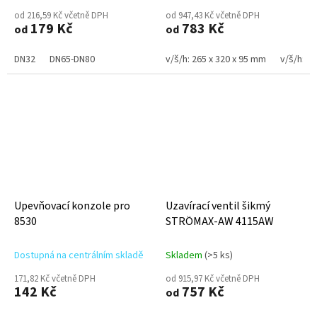
od 216,59 Kč včetně DPH
od 947,43 Kč včetně DPH
179 Kč
783 Kč
od
od
DN32
DN65-DN80
v/š/h: 265 x 320 x 95 mm
v/š/h: 2
Upevňovací konzole pro
Uzavírací ventil šikmý
8530
STRÖMAX-AW 4115AW
Dostupná na centrálním skladě
Skladem
(>5 ks)
171,82 Kč včetně DPH
od 915,97 Kč včetně DPH
142 Kč
757 Kč
od