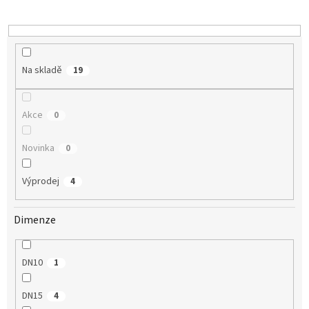
u
k
t
ů
Na skladě
19
Akce
0
Novinka
0
Výprodej
4
Dimenze
DN10
1
DN15
4