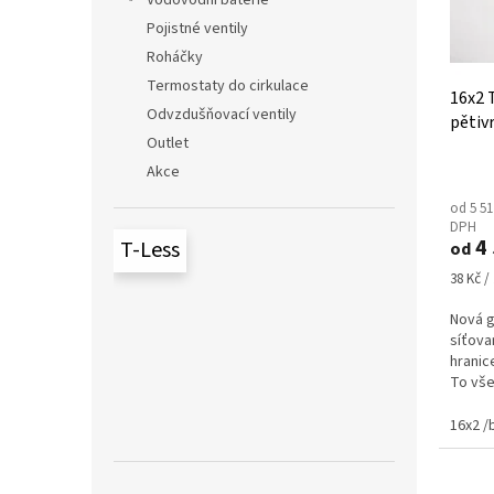
Vodovodní baterie
r
u
o
k
Pojistné ventily
d
t
Roháčky
u
ů
Termostaty do cirkulace
16x2 
k
Odvzdušňovací ventily
pětivr
t
Outlet
ů
Akce
od 5 51
DPH
4 
T-Less
od
Měrná
38 Kč /
cena:
Nová g
síťova
hranic
To vše
důležit
16x2 /