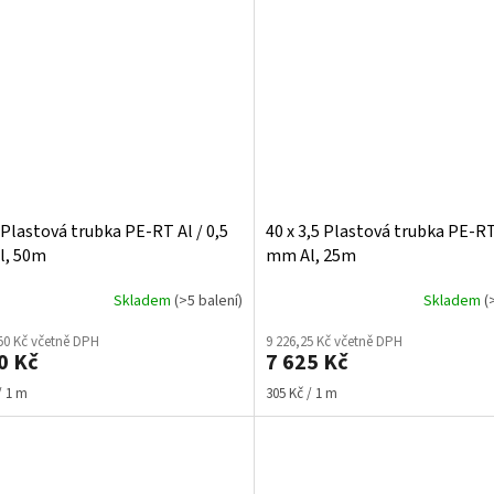
3 Plastová trubka PE-RT Al / 0,5
40 x 3,5 Plastová trubka PE-RT 
l, 50m
mm Al, 25m
Skladem
(>5 balení)
Skladem
(
50 Kč včetně DPH
9 226,25 Kč včetně DPH
0 Kč
7 625 Kč
Měrná
/ 1 m
305 Kč / 1 m
cena: