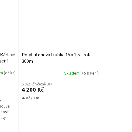
ERZ-Line
Polybutenová trubka 15 x 1,5 - role
zení
300m
em
(>5 ks)
Skladem
(>5 balení)
5 082 Kč včetně DPH
4 200 Kč
Měrná
42 Kč / 1 m
e
cena:
osouvá
nosti.
lity