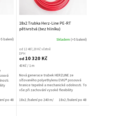
18x2 Trubka Herz-Line PE-RT
pětivrstvá (bez hliníku)
>5 balení)
Skladem
(>5 balení)
od 12 487,20 Kč včetně
DPH
10 320 Kč
od
Měrná
43 Kč / 1 m
cena:
e
Nová generace trubek HERZLINE ze
osouvá
síťovaného polyethylenu EVIG® posouvá
nosti.
hranice tepelné a mechanické odolnosti. To
lity
vše při zachování vysoké flexibility
důležité...
lení po 480 m/
18x2 /balení po 240 m/
18x2 /balení po 480 m/