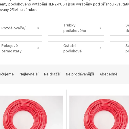
nty podlahového vytápění HERZ-PUSH jsou vyráběny pod přísnou kvalitativ
vány 25letou zárukou.
Trubky
S
Rozdělovače/sběrače
podlahového
de
vytápění/chlazení
Pokojové
Ostatní -
S
termostaty
podlahové
p
topení
t
učujeme
Nejlevnější
Nejdražší
Nejprodávanější
Abecedně