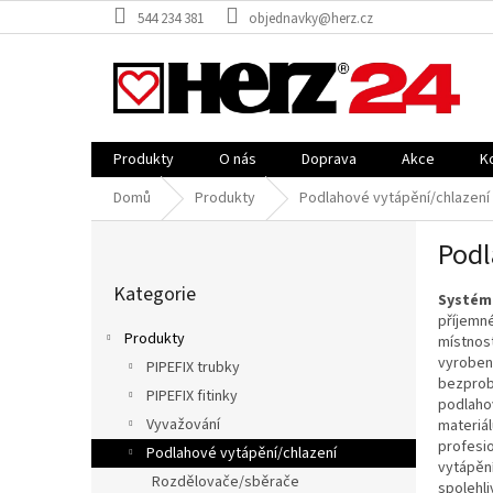
Přejít
544 234 381
objednavky@herz.cz
na
obsah
Produkty
O nás
Doprava
Akce
K
Domů
Produkty
Podlahové vytápění/chlazení
P
Podl
o
Přeskočit
s
Kategorie
kategorie
Systém
t
příjemné
r
Produkty
místnost
a
vyrobený
PIPEFIX trubky
n
bezprob
PIPEFIX fitinky
n
podlaho
í
Vyvažování
materiá
p
profesio
Podlahové vytápění/chlazení
vytápění
a
Rozdělovače/sběrače
spolehli