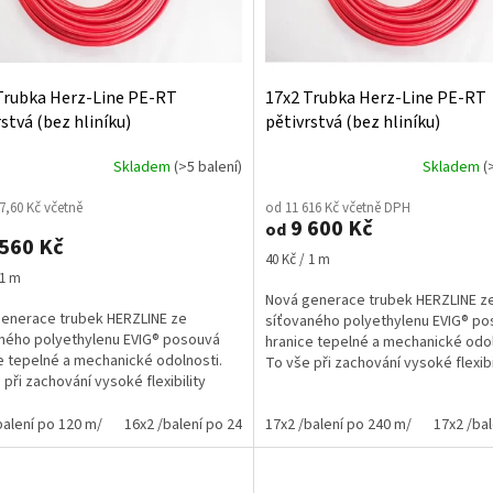
Trubka Herz-Line PE-RT
17x2 Trubka Herz-Line PE-RT
stvá (bez hliníku)
pětivrstvá (bez hliníku)
Skladem
(>5 balení)
Skladem
(
7,60 Kč včetně
od 11 616 Kč včetně DPH
9 600 Kč
od
560 Kč
Měrná
40 Kč / 1 m
cena:
 1 m
Nová generace trubek HERZLINE z
enerace trubek HERZLINE ze
síťovaného polyethylenu EVIG® p
ného polyethylenu EVIG® posouvá
hranice tepelné a mechanické odol
e tepelné a mechanické odolnosti.
To vše při zachování vysoké flexibi
 při zachování vysoké flexibility
důležité...
é...
balení po 120 m/
16x2 /balení po 240 m/
17x2 /balení po 240 m/
16x2 /balení po 480 m/
17x2 /ba