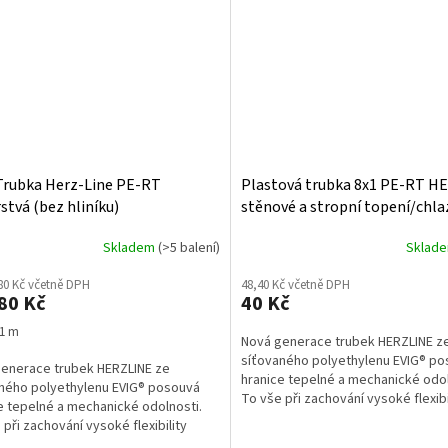
Trubka Herz-Line PE-RT
Plastová trubka 8x1 PE-RT H
stvá (bez hliníku)
stěnové a stropní topení/chla
Skladem
(>5 balení)
Sklad
80 Kč včetně DPH
48,40 Kč včetně DPH
80 Kč
40 Kč
 1 m
Nová generace trubek HERZLINE z
síťovaného polyethylenu EVIG® p
enerace trubek HERZLINE ze
hranice tepelné a mechanické odol
ného polyethylenu EVIG® posouvá
To vše při zachování vysoké flexibi
e tepelné a mechanické odolnosti.
důležité...
 při zachování vysoké flexibility
é...