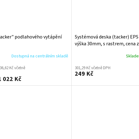
tacker" podlahového vytápění
Systémová deska (tacker) EPS 
výška 30mm, s rastrem, cena z
balení 10m2
Dostupná na centrálním skladě
Sklad
36,62 Kč včetně
301,29 Kč včetně DPH
249 Kč
 022 Kč