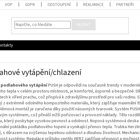
VOP
GDPR
ODSTOUPENÍ
REKLAMACE
PARTNEŘI
HLEDAT
ontakty
ahové vytápění/chlazení
 podlahového vytápění
PUSH je odpovědí na současné trendy v moderním
ho tepla v celém prostoru místnosti, je komfortní, úsporné a bezpečné. 
ech k víření prachu, což přispívá k zdravějšímu prostředí pro vaši rodin
 z extrémně odolného kompozitního materiálu, který zajišťuje maximální t
lémová montáž je zaručena díky použití násuvných tvarovek. Systém PUSH 6
vým systémem, což přináší nižší pořizovací a provozní náklady. Tělo rozd
lu, který poskytuje vysokou pevnost a odolnost. Nopová systémová deska H
nální pokládku podlahového topení a vynikající přenos tepla. Trubka Herzl
, s důrazem na zvýšenou tepelnou odolnost a dlouhou životnost. Mechanick
vost systému. Regulace průtoku ventily HERZ zajišťuje přesnost a možnost