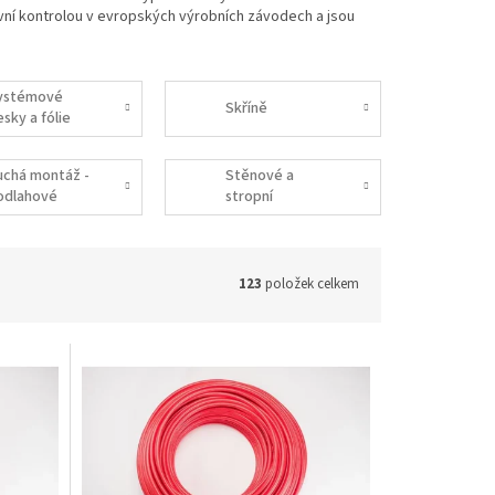
ní kontrolou v evropských výrobních závodech a jsou
ystémové
Skříně
sky a fólie
uchá montáž -
Stěnové a
odlahové
stropní
opení
topení/chlazení
123
položek celkem