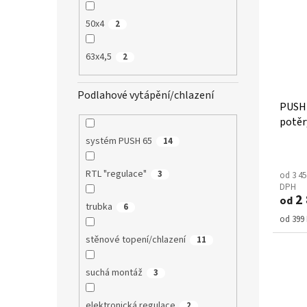
50x4
2
63x4,5
2
Podlahové vytápění/chlazení
PUSH 
potěr
systém PUSH 65
14
RTL "regulace"
3
od 3 45
DPH
2 
od
trubka
6
Měrná
od 399 
cena:
stěnové topení/chlazení
11
suchá montáž
3
elektronická regulace
2