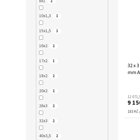
8x1
2
10x1,3
1
15x1,5
1
16x2
2
17x2
1
32 x 
mm A
18x2
2
20x2
2
11 071,
9 15
26x3
2
Měrná
183 Kč 
cena:
32x3
2
40x3,5
2