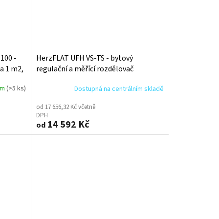
100 -
HerzFLAT UFH VS-TS - bytový
a 1 m2,
regulační a měřící rozdělovač
em
(>5 ks)
Dostupná na centrálním skladě
od 17 656,32 Kč včetně
DPH
14 592 Kč
od