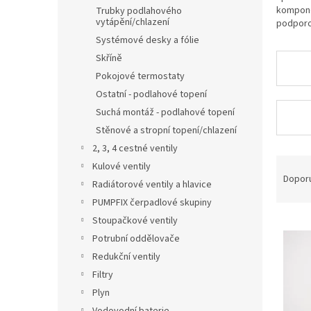
n
kompone
Trubky podlahového
e
vytápění/chlazení
podporo
l
Systémové desky a fólie
Skříně
Pokojové termostaty
Ostatní - podlahové topení
Suchá montáž - podlahové topení
Stěnové a stropní topení/chlazení
2, 3, 4 cestné ventily
Ř
Kulové ventily
a
Dopor
Radiátorové ventily a hlavice
z
PUMPFIX čerpadlové skupiny
e
V
n
Stoupačkové ventily
ý
í
Potrubní oddělovače
p
p
Redukční ventily
i
r
Filtry
s
o
Plyn
p
d