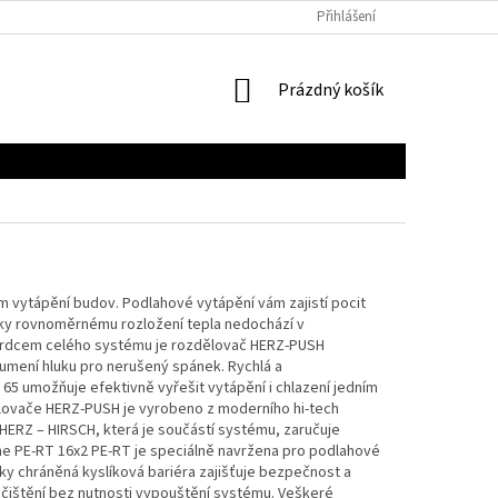
Přihlášení
NÁKUPNÍ
Prázdný košík
KOŠÍK
 vytápění budov. Podlahové vytápění vám zajistí pocit
Díky rovnoměrnému rozložení tepla nedochází v
u. Srdcem celého systému je rozdělovač HERZ-PUSH
lumení hluku pro nerušený spánek. Rychlá a
5 umožňuje efektivně vyřešit vytápění i chlazení jedním
ělovače HERZ-PUSH je vyrobeno z moderního hi-tech
ERZ – HIRSCH, která je součástí systému, zaručuje
ine PE-RT 16x2 PE-RT je speciálně navržena pro podlahové
y chráněná kyslíková bariéra zajišťuje bezpečnost a
 čištění bez nutnosti vypouštění systému. Veškeré