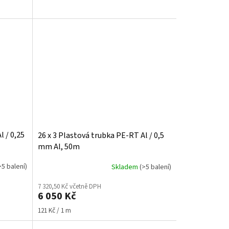
l / 0,25
26 x 3 Plastová trubka PE-RT Al / 0,5
mm Al, 50m
>5 balení)
Skladem
(>5 balení)
7 320,50 Kč včetně DPH
6 050 Kč
Měrná
121 Kč / 1 m
cena: