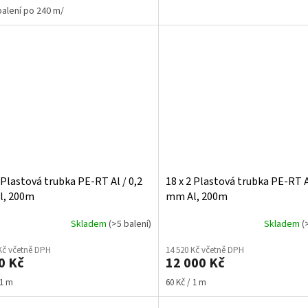
balení po 240 m/
2 Plastová trubka PE-RT Al / 0,2
18 x 2 Plastová trubka PE-RT A
l, 200m
mm Al, 200m
Skladem
(>5 balení)
Skladem
(
Kč včetně DPH
14 520 Kč včetně DPH
0 Kč
12 000 Kč
Měrná
 1 m
60 Kč / 1 m
cena: