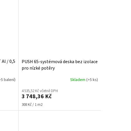
Al / 0,5
PUSH 65-systémová deska bez izolace
pro nízké potěry
>5 balení)
Skladem
(>5 ks)
4 535,52 Kč včetně DPH
3 748,36 Kč
Měrná
308 Kč / 1 m2
cena: