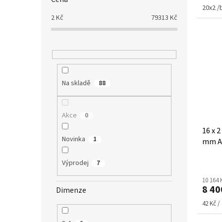
20x2 /
2
Kč
79313
Kč
Na skladě
88
Akce
0
16 x 
Novinka
1
mm A
Výprodej
7
10 164 
8 40
Dimenze
Měrná
42 Kč /
cena: