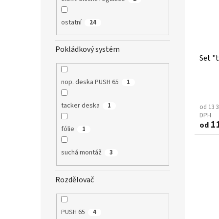
ostatní
24
Pokládkový systém
Set "
nop. deska PUSH 65
1
tacker deska
1
od 13 3
DPH
11
od
fólie
1
suchá montáž
3
Rozdělovač
PUSH 65
4