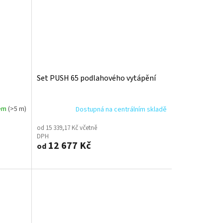
Set PUSH 65 podlahového vytápění
dem
(>5 m)
Dostupná na centrálním skladě
od 15 339,17 Kč včetně
DPH
12 677 Kč
od