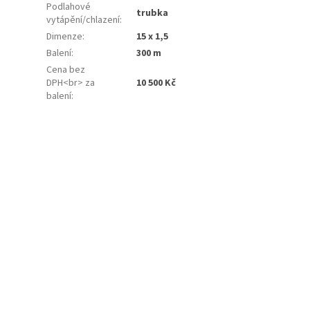
Podlahové
trubka
vytápění/chlazení
:
Dimenze
:
15 x 1,5
Balení
:
300 m
Cena bez
DPH<br> za
10 500 Kč
balení
: