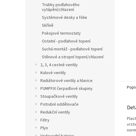
n
Trubky podlahového
e
vytápění/chlazení
l
Systémové desky a fólie
Skříně
Pokojové termostaty
Ostatní - podlahové topení
Suchá montáž - podlahové topení
Stěnové a stropní topení/chlazení
2, 3, 4 cestné ventily
Kulové ventily
Radiátorové ventily a hlavice
Popi
PUMPFIX čerpadlové skupiny
Stoupačkové ventily
Potrubní oddělovače
Det
Redukční ventily
Plas
Filtry
vrst
Plyn
normo