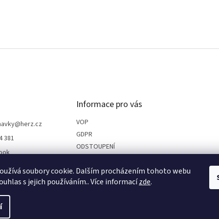
Informace pro vás
VOP
navky
@
herz.cz
GDPR
4 381
ODSTOUPENÍ
ook
REKLAMACE
be
oužívá soubory cookie. Dalším procházením tohoto webu
PARTNEŘI
ouhlas s jejich používáním.. Více informací
zde
.
í