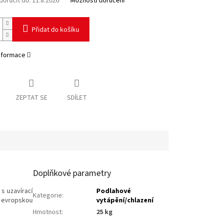
oručit do:
11.8.2026
Možnosti doručení
Přidat do košíku
informace
ZEPTAT SE
SDÍLET
Doplňkové parametry
s uzavírací
Podlahové
Kategorie
:
s evropskou
vytápění/chlazení
Hmotnost
:
25 kg