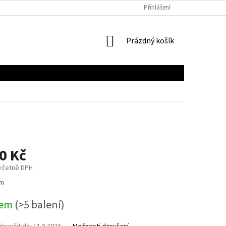
Přihlášení
NÁKUPNÍ
Prázdný košík
KOŠÍK
0 Kč
 včetně DPH
 m
dem
(>5 balení)