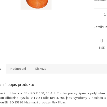
Můžeme d
Detailní 
TISK
s
Hodnocení
Diskuze
ailní popis produktu
tová trubka Line PB - ROLE 300, 15x1,5. Trubky pro vytápění z polybutenu 
vou difúzního kyslíku z EVOH (dle DIN 4726), jsou vyrobeny v souladu 
u EN ISO 15876. Maximální provozní tlak 8 bar.