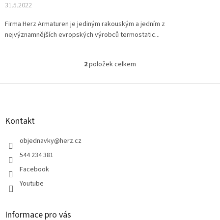
31.5.2022
Firma Herz Armaturen je jediným rakouským a jedním z
nejvýznamnějších evropských výrobců termostatic...
2
položek celkem
O
v
l
Z
á
á
d
p
a
a
Kontakt
c
t
í
í
objednavky
@
herz.cz
p
r
544 234 381
v
Facebook
k
y
Youtube
v
ý
p
Informace pro vás
i