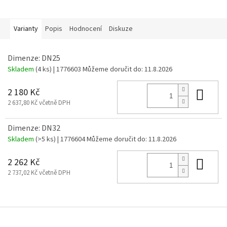
Varianty
Popis
Hodnocení
Diskuze
Dimenze: DN25
Skladem
(4 ks)
| 1776603
Můžeme doručit do:
11.8.2026
Do 
2 180 Kč
2 637,80 Kč včetně DPH
Dimenze: DN32
Skladem
(>5 ks)
| 1776604
Můžeme doručit do:
11.8.2026
Do 
2 262 Kč
2 737,02 Kč včetně DPH
Z
á