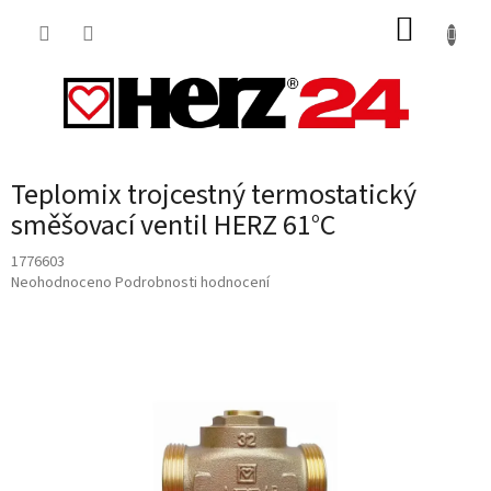
Přejít
NÁKUP
na
obsah
KOŠÍK
Teplomix trojcestný termostatický
směšovací ventil HERZ 61°C
1776603
Průměrné
Neohodnoceno
Podrobnosti hodnocení
hodnocení
produktu
je
0,0
z
5
hvězdiček.