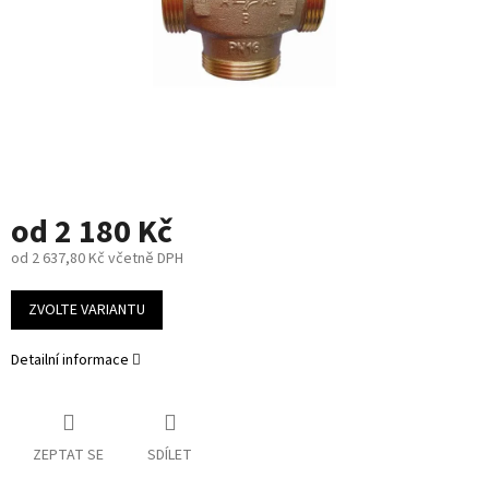
od
2 180 Kč
od
2 637,80 Kč
včetně DPH
Měrná
cena:
ZVOLTE VARIANTU
Detailní informace
ZEPTAT SE
SDÍLET