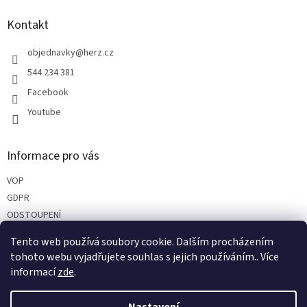
p
a
Kontakt
t
í
objednavky
@
herz.cz
544 234 381
Facebook
Youtube
Informace pro vás
VOP
GDPR
ODSTOUPENÍ
REKLAMACE
Tento web používá soubory cookie. Dalším procházením
PARTNEŘI
tohoto webu vyjadřujete souhlas s jejich používáním.. Více
informací
zde
.