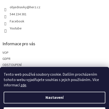
t
í
objednavky
@
herz.cz
544 234 381
Facebook
Youtube
Informace pro vás
VOP
GDPR
ODSTOUPENÍ
REKLAMACE
Tento web používá soubory cookie. Dalším procházením
PARTNEŘI
tohoto webu vyjadřujete souhlas s jejich používáním.. Více
informací
zde
.
Nastavení
Vytvořil Shoptet