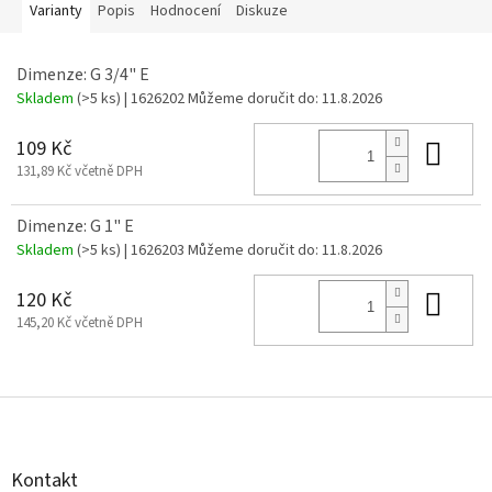
Varianty
Popis
Hodnocení
Diskuze
Dimenze: G 3/4" E
Skladem
(>5 ks)
| 1626202
Můžeme doručit do:
11.8.2026
Do 
109 Kč
131,89 Kč včetně DPH
Dimenze: G 1" E
Skladem
(>5 ks)
| 1626203
Můžeme doručit do:
11.8.2026
Do 
120 Kč
145,20 Kč včetně DPH
Z
á
p
a
Kontakt