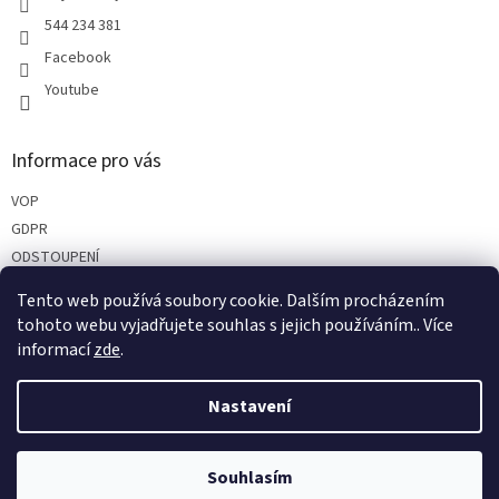
544 234 381
Facebook
Youtube
Informace pro vás
VOP
GDPR
ODSTOUPENÍ
REKLAMACE
Tento web používá soubory cookie. Dalším procházením
PARTNEŘI
tohoto webu vyjadřujete souhlas s jejich používáním.. Více
informací
zde
.
Nastavení
Vytvořil Shoptet
Souhlasím
Copyright 2026
Herz 24
. Všechna práva vyhrazena.