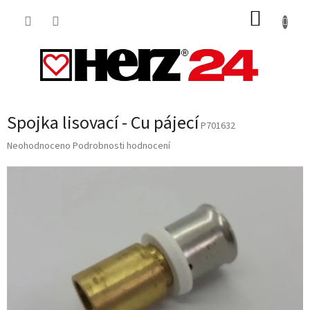
Přejít
NÁKUP
na
obsah
KOŠÍK
Spojka lisovací - Cu pájecí
P701632
Průměrné
Neohodnoceno
Podrobnosti hodnocení
hodnocení
produktu
je
0,0
z
5
hvězdiček.