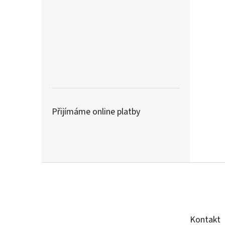
Přijímáme online platby
Z
á
p
a
t
Kontakt
í