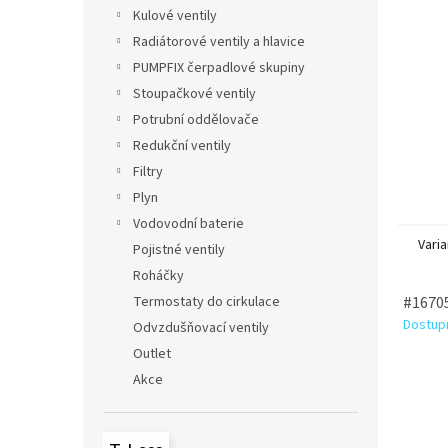
n
Kulové ventily
e
Radiátorové ventily a hlavice
l
PUMPFIX čerpadlové skupiny
Stoupačkové ventily
Potrubní oddělovače
Redukční ventily
Filtry
Plyn
Vodovodní baterie
Varia
Pojistné ventily
Roháčky
Termostaty do cirkulace
#16705
Dostupn
Odvzdušňovací ventily
Outlet
Akce