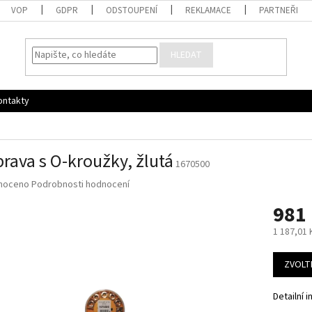
VOP
GDPR
ODSTOUPENÍ
REKLAMACE
PARTNEŘI
HLEDAT
ontakty
rava s O-kroužky, žlutá
1670500
né
noceno
Podrobnosti hodnocení
ní
981
u
1 187,01
Měrná
cena:
ZVOLT
ek.
Detailní 