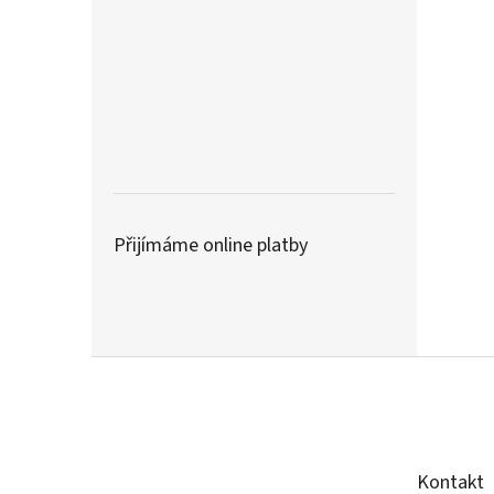
Přijímáme online platby
Z
á
p
a
t
Kontakt
í