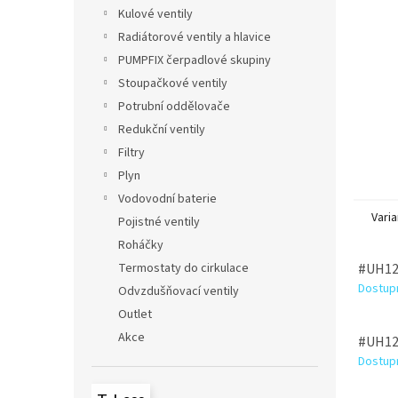
n
Kulové ventily
e
Radiátorové ventily a hlavice
l
PUMPFIX čerpadlové skupiny
Stoupačkové ventily
Potrubní oddělovače
Redukční ventily
Filtry
Plyn
Vodovodní baterie
Varia
Pojistné ventily
Roháčky
Termostaty do cirkulace
#UH123
Dostupn
Odvzdušňovací ventily
Outlet
Akce
#UH123
Dostupn