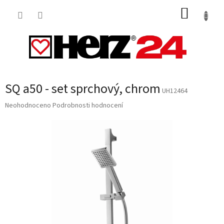
Přejít
NÁKUP
na
obsah
KOŠÍK
SQ a50 - set sprchový, chrom
UH12464
Průměrné
Neohodnoceno
Podrobnosti hodnocení
hodnocení
produktu
je
0,0
z
5
hvězdiček.