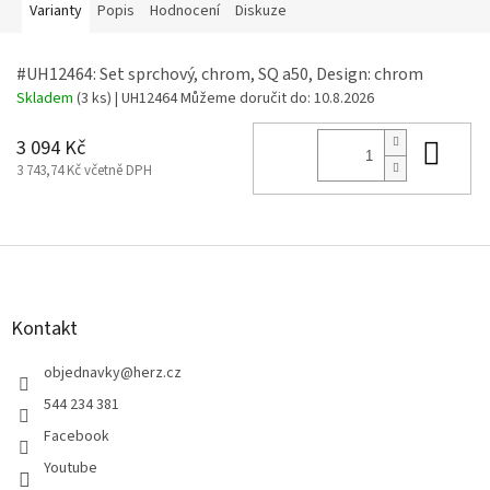
Varianty
Popis
Hodnocení
Diskuze
#UH12464: Set sprchový, chrom, SQ a50, Design: chrom
Skladem
(3 ks)
| UH12464
Můžeme doručit do:
10.8.2026
Do 
3 094 Kč
3 743,74 Kč včetně DPH
Z
á
p
a
Kontakt
t
í
objednavky
@
herz.cz
544 234 381
Facebook
Youtube