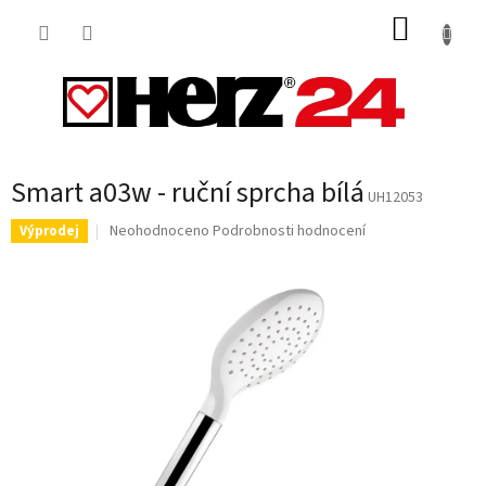
Přejít
NÁKUP
na
obsah
KOŠÍK
Smart a03w - ruční sprcha bílá
UH12053
Průměrné
Neohodnoceno
Podrobnosti hodnocení
Výprodej
hodnocení
produktu
je
0,0
z
5
hvězdiček.