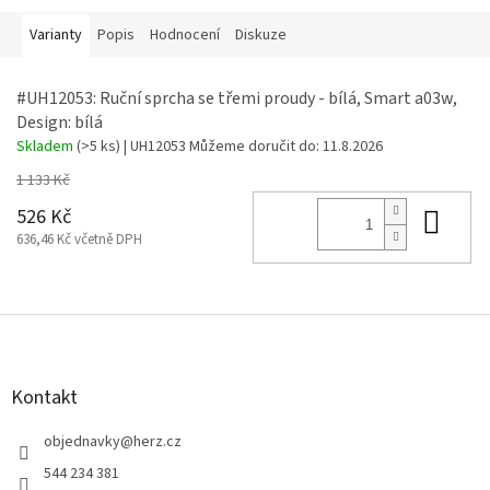
Varianty
Popis
Hodnocení
Diskuze
#UH12053: Ruční sprcha se třemi proudy - bílá, Smart a03w,
Design: bílá
Skladem
(>5 ks)
| UH12053
Můžeme doručit do:
11.8.2026
1 133 Kč
Do 
526 Kč
636,46 Kč včetně DPH
Z
á
p
a
Kontakt
t
í
objednavky
@
herz.cz
544 234 381