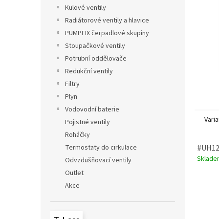
n
Kulové ventily
e
Radiátorové ventily a hlavice
l
PUMPFIX čerpadlové skupiny
Stoupačkové ventily
Potrubní oddělovače
Redukční ventily
Filtry
Plyn
Vodovodní baterie
Varia
Pojistné ventily
Roháčky
Termostaty do cirkulace
#UH120
Sklad
Odvzdušňovací ventily
Outlet
Akce