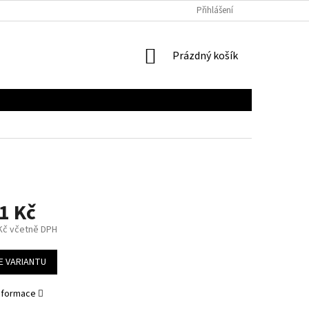
Přihlášení
NÁKUPNÍ
Prázdný košík
KOŠÍK
1 Kč
 Kč včetně DPH
E VARIANTU
informace