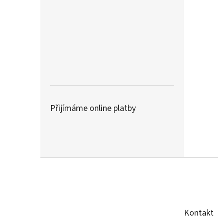
Přijímáme online platby
Z
á
p
a
t
Kontakt
í