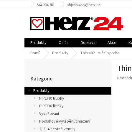
Přejít
544 234 381
objednavky@herz.cz
na
obsah
Produkty
O nás
Doprava
Akce
K
Domů
Produkty
Thin a02 - ruční sprcha
P
Thin
o
Přeskočit
s
Průměr
Kategorie
Neohod
kategorie
t
hodnoce
r
produkt
Produkty
a
je
PIPEFIX trubky
n
0,0
z
PIPEFIX fitinky
n
5
í
Vyvažování
hvězdič
p
Podlahové vytápění/chlazení
a
2, 3, 4 cestné ventily