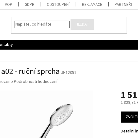
VOP
GDPR
ODSTOUPENÍ
REKLAMACE
PARTNEŘI
HLEDAT
ontakty
 a02 - ruční sprcha
UH12051
né
noceno
Podrobnosti hodnocení
ní
1 51
u
1 828,31
Měrná
cena:
ZVOLT
ek.
Detailní 