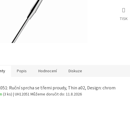
TISK
nty
Popis
Hodnocení
Diskuze
51: Ruční sprcha se třemi proudy, Thin a02, Design: chrom
em
(3 ks)
| UH12051
Můžeme doručit do:
11.8.2026