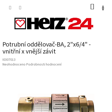
Přejít
NÁKUP
na
obsah
KOŠÍK
Potrubní oddělovač-BA, 2"x6/4" -
vnitřní x vnější závit
I0307013
Průměrné
Neohodnoceno
Podrobnosti hodnocení
hodnocení
produktu
je
0,0
z
5
hvězdiček.