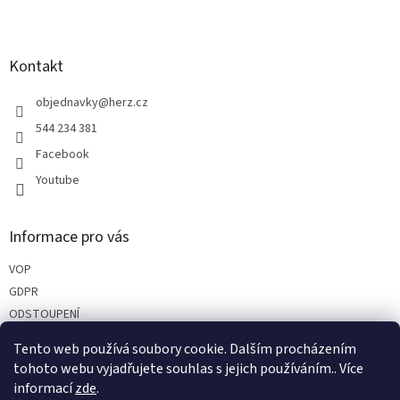
Z
á
p
a
Kontakt
t
í
objednavky
@
herz.cz
544 234 381
Facebook
Youtube
Informace pro vás
VOP
GDPR
ODSTOUPENÍ
REKLAMACE
Tento web používá soubory cookie. Dalším procházením
PARTNEŘI
tohoto webu vyjadřujete souhlas s jejich používáním.. Více
informací
zde
.