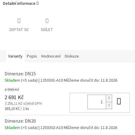
Detailní informace
ZEPTAT SE
SDÍLET
Varianty
Popis
Hodnocení
Diskuze
Dimenze: DN15
Skladem
(>5 sada)
| 1250301-A10
Můžeme doručit do:
11.8.2026
2 990 Kč
2 691 Kč
Do 
3 256,11 Kč včetně DPH
Měrná
269,10 Kč / 1 ks
cena:
Dimenze: DN20
Skladem
(>5 sada)
| 1250302-A10
Můžeme doručit do:
11.8.2026