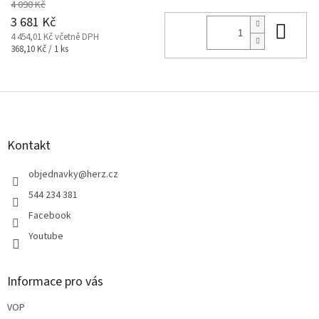
4 090 Kč
3 681 Kč
Do 
4 454,01 Kč včetně DPH
Měrná
368,10 Kč / 1 ks
cena:
Z
á
p
a
Kontakt
t
í
objednavky
@
herz.cz
544 234 381
Facebook
Youtube
Informace pro vás
VOP