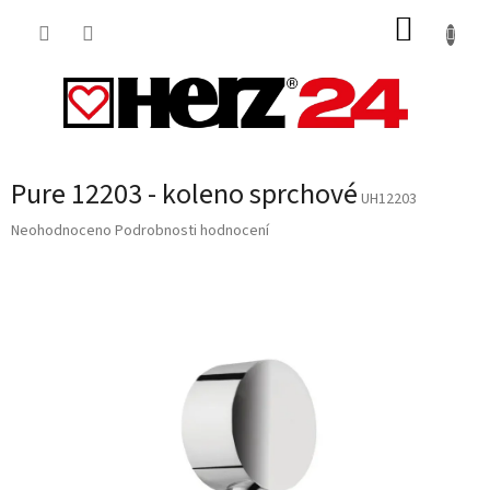
Přejít
NÁKUP
na
obsah
KOŠÍK
Pure 12203 - koleno sprchové
UH12203
Průměrné
Neohodnoceno
Podrobnosti hodnocení
hodnocení
produktu
je
0,0
z
5
hvězdiček.