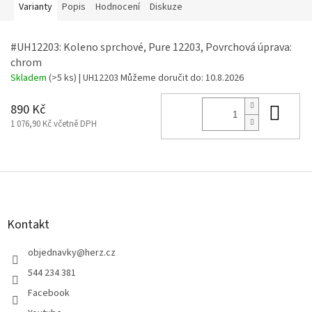
Varianty
Popis
Hodnocení
Diskuze
#UH12203: Koleno sprchové, Pure 12203, Povrchová úprava:
chrom
Skladem
(>5 ks)
| UH12203
Můžeme doručit do:
10.8.2026
Do 
890 Kč
1 076,90 Kč včetně DPH
Z
á
p
a
Kontakt
t
í
objednavky
@
herz.cz
544 234 381
Facebook