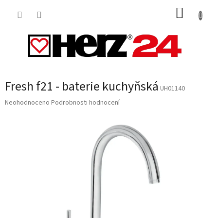
Přejít
NÁKUP
na
obsah
KOŠÍK
Fresh f21 - baterie kuchyňská
UH01140
Průměrné
Neohodnoceno
Podrobnosti hodnocení
hodnocení
produktu
je
0,0
z
5
hvězdiček.