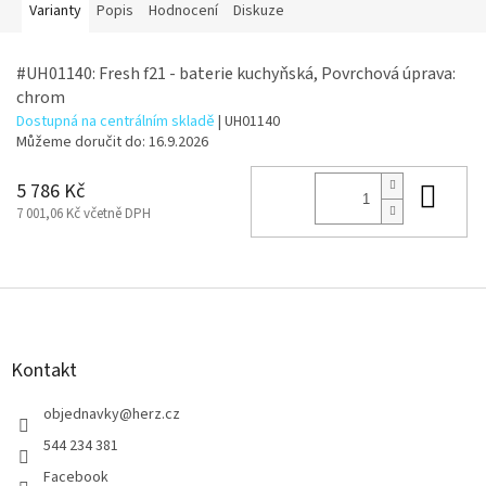
Varianty
Popis
Hodnocení
Diskuze
#UH01140: Fresh f21 - baterie kuchyňská, Povrchová úprava:
chrom
Dostupná na centrálním skladě
| UH01140
Můžeme doručit do:
16.9.2026
Do 
5 786 Kč
7 001,06 Kč včetně DPH
Z
á
p
a
Kontakt
t
í
objednavky
@
herz.cz
544 234 381
Facebook