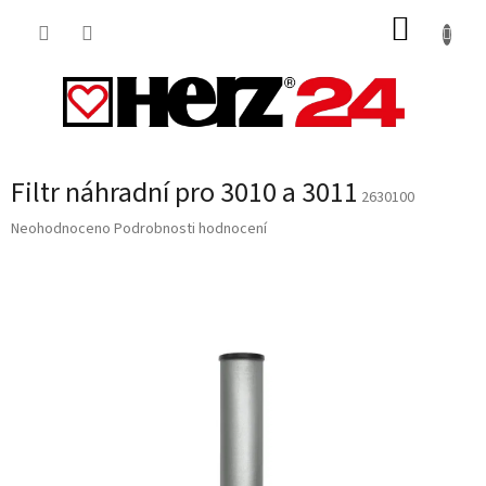
Přejít
NÁKUP
na
obsah
KOŠÍK
Filtr náhradní pro 3010 a 3011
2630100
Průměrné
Neohodnoceno
Podrobnosti hodnocení
hodnocení
produktu
je
0,0
z
5
hvězdiček.