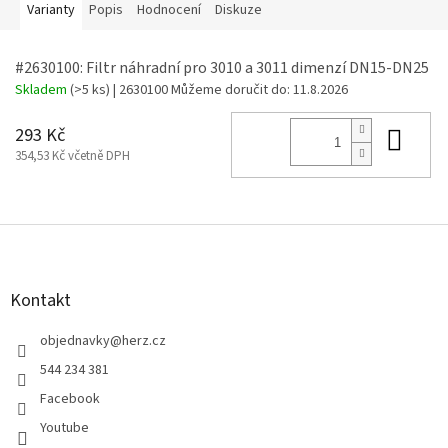
Varianty
Popis
Hodnocení
Diskuze
#2630100: Filtr náhradní pro 3010 a 3011 dimenzí DN15-DN25
Skladem
(>5 ks)
| 2630100
Můžeme doručit do:
11.8.2026
Do 
293 Kč
354,53 Kč včetně DPH
Z
á
p
a
Kontakt
t
í
objednavky
@
herz.cz
544 234 381
Facebook
Youtube