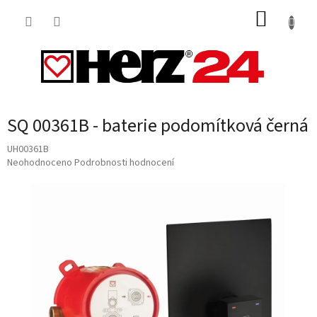
Přejít
NÁKUP
na
obsah
KOŠÍK
SQ 00361B - baterie podomítková černá
UH00361B
Průměrné
Neohodnoceno
Podrobnosti hodnocení
hodnocení
produktu
je
0,0
z
5
hvězdiček.