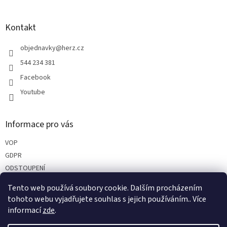
á
p
a
Kontakt
t
í
objednavky
@
herz.cz
544 234 381
Facebook
Youtube
Informace pro vás
VOP
GDPR
ODSTOUPENÍ
REKLAMACE
Tento web používá soubory cookie. Dalším procházením
PARTNEŘI
tohoto webu vyjadřujete souhlas s jejich používáním.. Více
informací
zde
.