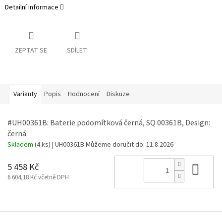
Detailní informace
ZEPTAT SE
SDÍLET
Varianty
Popis
Hodnocení
Diskuze
#UH00361B: Baterie podomítková černá, SQ 00361B, Design:
černá
Skladem
(4 ks)
| UH00361B
Můžeme doručit do:
11.8.2026
Do 
5 458 Kč
6 604,18 Kč včetně DPH
Z